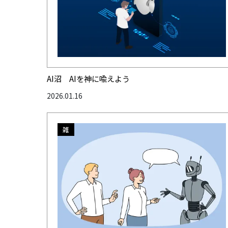
AI沼 AIを神に喩えよう
2026.01.16
雑