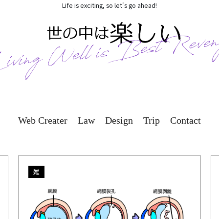
Life is exciting, so let's go ahead!
Web Creater
Law
Design
Trip
Contact
雑