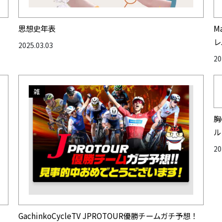
思想史年表
M
レ.
2025.03.03
20
雑
胸
ル
20
GachinkoCycleTV JPROTOUR優勝チームガチ予想！