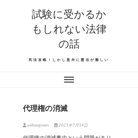
Skip
試験に受かるか
to
content
もしれない法律
の話
民法攻略！しかし意外に憲法が難しい
代理権の消滅
yellowgreen
2021年7月14日
代理権の消滅事由という問題があり