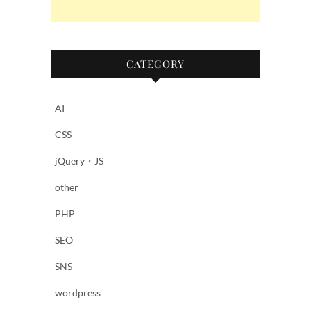
CATEGORY
AI
CSS
jQuery・JS
other
PHP
SEO
SNS
wordpress