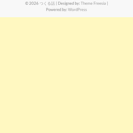
© 2026
つくる話
| Designed by:
Theme Freesia
|
Powered by:
WordPress