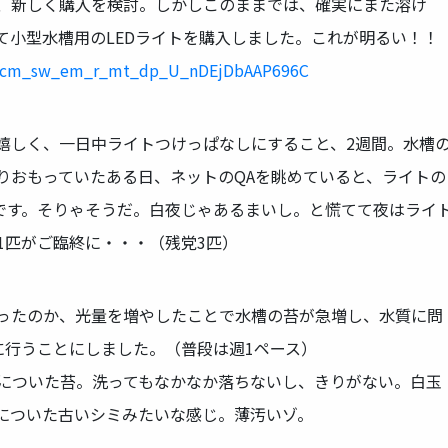
、新しく購入を検討。しかしこのままでは、確実にまた溶け
て小型水槽用のLEDライトを購入しました。これが明るい！！
ef=cm_sw_em_r_mt_dp_U_nDEjDbAAP696C
嬉しく、一日中ライトつけっぱなしにすること、2週間。水槽
りおもっていたある日、ネットのQAを眺めていると、ライトの
のです。そりゃそうだ。白夜じゃあるまいし。と慌てて夜はライ
1匹がご臨終に・・・（残党3匹）
ったのか、光量を増やしたことで水槽の苔が急増し、水質に問
に行うことにしました。（普段は週1ペース）
についた苔。洗ってもなかなか落ちないし、きりがない。白玉
についた古いシミみたいな感じ。薄汚いゾ。