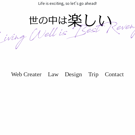
Life is exciting, so let's go ahead!
Web Creater
Law
Design
Trip
Contact